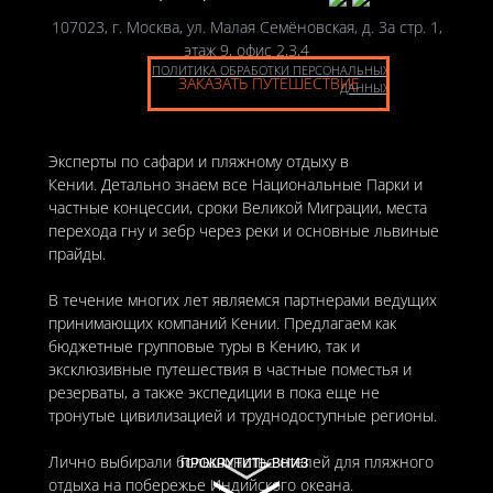
107023, г. Москва, ул. Малая Семёновская, д. 3а стр. 1,
этаж 9, офис 2,3,4
ПОЛИТИКА ОБРАБОТКИ ПЕРСОНАЛЬНЫХ
ЗАКАЗАТЬ ПУТЕШЕСТВИЕ
ДАННЫХ
Эксперты по сафари и пляжному отдыху в
Кении. Детально знаем все Национальные Парки и
частные концессии, сроки Великой Миграции, места
перехода гну и зебр через реки и основные львиные
прайды.
В течение многих лет являемся партнерами ведущих
принимающих компаний Кении. Предлагаем как
бюджетные групповые туры в Кению, так и
эксклюзивные путешествия в частные поместья и
резерваты, а также экспедиции в пока еще не
тронутые цивилизацией и труднодоступные регионы.
Лично выбирали большинство отелей для пляжного
ПРОКРУТИТЬ ВНИЗ
ПРОКРУТИТЬ ВНИЗ
отдыха на побережье Индийского океана.