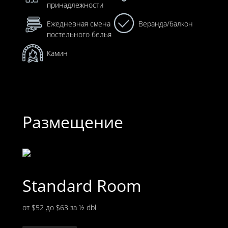
принадлежности
Ежедневная смена
Веранда/балкон
постельного белья
Камин
Размещение
Standard Room
от $52 до $63
за ½ dbl