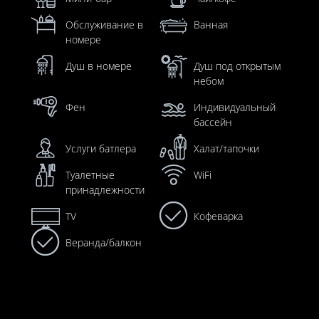
Обслуживание в
Ванная
номере
Душ в номере
Душ под открытым
небом
Фен
Индивидуальный
бассейн
Услуги батлера
Халат/тапочки
Туалетные
WiFi
принадлежности
TV
Кофеварка
Веранда/балкон