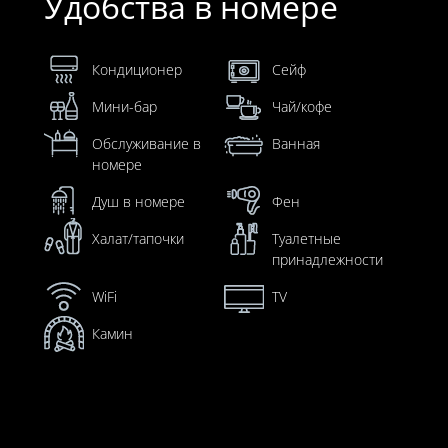
Удобства в номере
Кондиционер
Сейф
Мини-бар
Чай/кофе
Обслуживание в
Ванная
номере
Душ в номере
Фен
Халат/тапочки
Туалетные
принадлежности
WiFi
TV
Камин