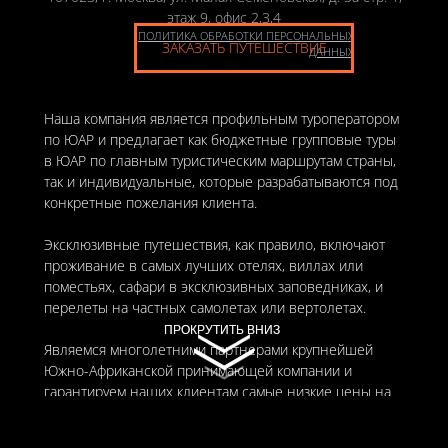
этаж 9, офис 2,3,4
ПОЛИТИКА ОБРАБОТКИ ПЕРСОНАЛЬНЫХ
ЗАКАЗАТЬ ПУТЕШЕСТВИЕ
ДАННЫХ
Наша компания является профильным туроператором
по ЮАР и предлагает как бюджетные групповые туры
в ЮАР по главным туристическим маршрутам страны,
так и индивидуальные, которые разрабатываются под
конкретные пожелания клиента.
Эксклюзивные путешествия, как правило, включают
проживание в самых лучших отелях, виллах или
поместьях, сафари в эксклюзивных заповедниках, и
перелеты на частных самолетах или вертолетах.
ПРОКРУТИТЬ ВНИЗ
ПРОКРУТИТЬ ВНИЗ
Являемся многолетними партнерами крупнейшей
Южно-Африканской принимающей компании и
гарантируем наших клиентам самые низкие цены на
все отели, лоджи и сафари-кэмпы, представленные на
нашем сайте.