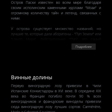
Остров Пасхи известен во всем мире благодаря
В Доколумбовую эпоху здесь были леса и пампасы, но
своим исполинским каменными идолами "Моаи" и
потом пришли европейцы и посеяли разумное,
огромному количеству тайн и легенд, связанных с
доброе, вечное - вырубили леса и начали добычу
ними.
соли, серебра, а теперь и лития.
У острова существует множество названий, но
лучшие те, которые дали аборигены - "Пуп Земли" или
"Центр Мира". Действительно "Пуп", это самый
удаленный остров на Земле - до Южной Америки
Подробнее
3700 км. Очень многое говорят эти названия о нас с
вами и нашем мировоззрении.
Если вы хотите не только увидеть статуи своими
глазами, но и действительно понять этот мир, то мы
сможем организовать для вас обед или барбекю в
Винные долины
одной из семей островитян, и они сами расскажут вам
Первую виноградную лозу привезли в Чили
свою невероятную историю.
Испанские Конкистадоры в XVI веке. В середине XIX
века во Франции погибло почти 90 % всех
виноградников и французские виноделы привезли
сюда виноградную лозу лучших сортов: Carménère,
Merlo и Cabernet Sauvignon.