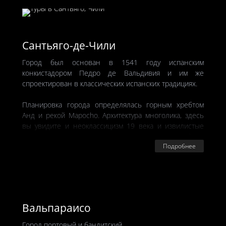
Здесь тысячи озер с прозрачной водой, девственные
леса и вулканы, чьи вершины покрыты шапками
снега.
Сантьяго-де-Чили
Город был основан в 1541 году испанским
конкистадором Педро де Вальдивия и им же
спроектирован в классических испанских традициях.
Планировка города определялась горным хребтом
Анд и рекой Mapocho. Архитектура многолика, здесь
вы увидите и неоклассицизм 19 века и извилистые
улочки в центре с Арт-деко и неоготикой и
Подробнее
современные небоскребы.
Вальпараисо
Город портовый и бандитский.