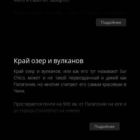
Большинство россиян знают столовые чилийские
вина, которые продают в наших магазинах. Обычно
Подробнее
это сорт Кармене́р. Однако в чилийское виноделие
уже давно пришли большие европейские деньги, а с
ними и технологии, и многовековой опыт.
Сегодня в Чили серьезный игрок на мировом рынке
Chardonnay, Pinot Noir, Merlot, Cab Sauvignon и Syrah.
Край озер и вулканов
Край озер и вулканов, или как его тут называют Sur
Chico, может и не такой первозданный и дикий как
Патагония, но многие считают его самым красивым в
Чили.
Простирается почти на 900 км. от Патагонии на юге и
до города Conception на севере.
Главные города Pucon на берегу озера Lago Villarrica
Подробнее
и Puerto Varas на берегу озера Lago Llanquihue.