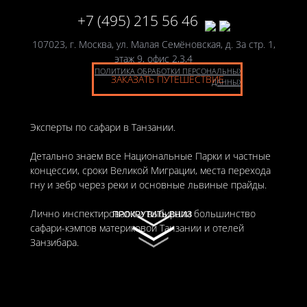
+7 (495) 215 56 46
107023, г. Москва, ул. Малая Семёновская, д. 3а стр. 1,
этаж 9, офис 2,3,4
ПОЛИТИКА ОБРАБОТКИ ПЕРСОНАЛЬНЫХ
ЗАКАЗАТЬ ПУТЕШЕСТВИЕ
ДАННЫХ
Эксперты по сафари в Танзании.
Детально знаем все Национальные Парки и частные
концессии, сроки Великой Миграции, места перехода
гну и зебр через реки и основные львиные прайды.
Лично инспектировали и выбирали большинство
ПРОКРУТИТЬ ВНИЗ
ПРОКРУТИТЬ ВНИЗ
сафари-кэмпов материковой Танзании и отелей
Занзибара.
Гарантируем нашим клиентам большой выбор туров в
Танзанию по низкой стоимости.