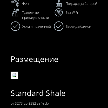
Фен
Подзарядка батарей
Туалетные
Без WiFi
принадлежности
Услуги прачечной
Веранда/балкон
Размещение
Standard Shale
от $273 до $382
за ½ dbl