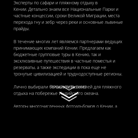
Эксперты по сафари и пляжному отдыху в
Кении. Детально знаем все Национальные Парки и
частные концессии, сроки Великой Миграции, места
перехода гну и зебр через реки и основные львиные
прайды.
В течение многих лет являемся партнерами ведущих
принимающих компаний Кении. Предлагаем как
бюджетные групповые туры в Кению, так и
эксклюзивные путешествия в частные поместья и
резерваты, а также экспедиции в пока еще не
тронутые цивилизацией и труднодоступные регионы.
Лично выбирали большинство отелей для пляжного
ПРОКРУТИТЬ ВНИЗ
ПРОКРУТИТЬ ВНИЗ
отдыха на побережье Индийского океана.
Авторы многочисленных фотоальбомов о Кении, а
также сценария к фильму “Кровь и молоко” о
племенных обычаях Масаев и Самбуру.
© 2011-2026 «TOURBOSS»