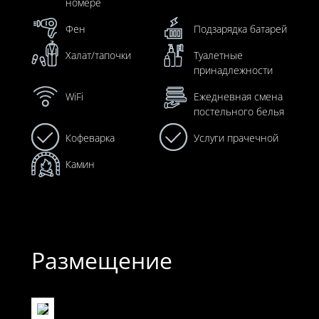
номере
Фен
Подзарядка батарей
Халат/тапочки
Туалетные
принадлежности
WiFi
Ежедневная смена
постельного белья
Кофеварка
Услуги прачечной
Камин
Размещение