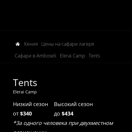
Кения
Цены на сафари лагеря
Сафари в Amboseli
Elerai Camp
Tents
Tents
Elerai Camp
Низкий сезон
Высокий сезон
от
$340
до
$434
*За одного человека при двухместном