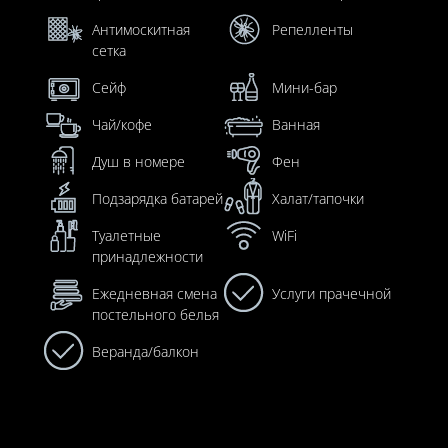
Антимоскитная
Репелленты
сетка
Сейф
Мини-бар
Чай/кофе
Ванная
Душ в номере
Фен
Подзарядка батарей
Халат/тапочки
Туалетные
WiFi
принадлежности
Ежедневная смена
Услуги прачечной
постельного белья
Веранда/балкон