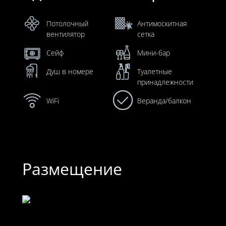
Потолочный
Антимоскитная
вентилятор
сетка
Сейф
Мини-бар
Душ в номере
Туалетные
принадлежности
WiFi
Веранда/балкон
Размещение