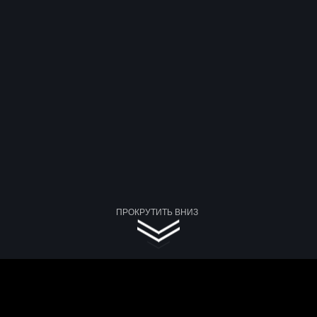
ПРОКРУТИТЬ ВНИЗ
ри на озере Manyara
Lake Manyara Kilimamoja Lodge
Presid