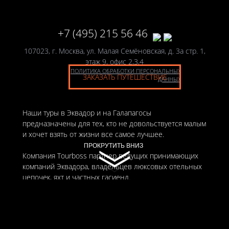
+7 (495) 215 56 46
107023, г. Москва, ул. Малая Семёновская, д. 3а стр. 1,
этаж 9, офис 2,3,4
ПОЛИТИКА ОБРАБОТКИ ПЕРСОНАЛЬНЫХ
ЗАКАЗАТЬ ПУТЕШЕСТВИЕ
ДАННЫХ
Наши туры в Эквадор и на Галапагосы
предназначены для тех, кто не довольствуется малым
и хочет взять от жизни все самое лучшее.
ПРОКРУТИТЬ ВНИЗ
ПРОКРУТИТЬ ВНИЗ
Компания Tourboss партнер ведущих принимающих
компаний Эквадора, владельцев люксовых отельных
цепочек, яхт и частных гасиенд.
Сопровождение клиентов 24 часа в сутки.
© 2011-2026 «TOURBOSS»