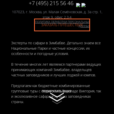
+7 (495) 215 56 46
107023, г. Москва, ул. Малая Семёновская, д. 3а стр. 1,
этаж 9, офис 2,3,4
ПОЛИТИКА ОБРАБОТКИ ПЕРСОНАЛЬНЫХ
ЗАКАЗАТЬ ПУТЕШЕСТВИЕ
ДАННЫХ
Эксперты по сафари в Зимбабве. Детально знаем все
Национальные Парки и частные концессии, их
особенности и погодные условия.
В течение многих лет являемся партнерами ведущих
принимающих компаний Зимбабве, владельцев
частных заповедников и лучших лоджей и кэмпов.
Предлагаем как бюджетные комбинированные
групповые туры с отдыхом на Водопаде Виктория, так
ПРОКРУТИТЬ ВНИЗ
ПРОКРУТИТЬ ВНИЗ
и эксклюзивное сафари в лучших заповедниках
страны.
Лично выбирали большинство отелей, кэмпов и