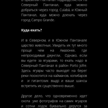
Северный Пантанал, куда можно
добраться через город Cuiabá, и Южный
Пантанал, куда можно доехать через
город Campo Grande.
Куда ехать?
И в Северном, и в Южном Пантанале
царство животных. Увидеть их тут много
проще чем на Амазонке, где
непроходимые джунгли. Однако, если
вы едете за ягуарами, то ехать надо в
Северный Пантанал в район Porto Jofre.
Здесь ягуары часто выходят на берег
реки поохотится на кайманов, копибаров
и и гигантских выдр и ваши шансы
встретить их существенно выше.
Другое дело, что одновременно идет
охота уже фотографов на самих ягуаров
и сотни лодок буквально дерутся за