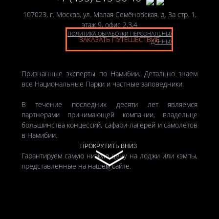
107023, г. Москва, ул. Малая Семёновская, д. 3а стр. 1,
этаж 9, офис 2,3,4
ПОЛИТИКА ОБРАБОТКИ ПЕРСОНАЛЬНЫХ
ЗАКАЗАТЬ ПУТЕШЕСТВИЕ
ДАННЫХ
Признанные эксперты по Намибии. Детально знаем
все Национальные Парки и частные заповедники.
В течение последних десяти лет являемся
партнерами принимающей компании, владельце
большинства концессий, сафари-лагерей и самолетов
в Намибии.
ПРОКРУТИТЬ ВНИЗ
Гарантируем самую низкую цену на лоджи или кэмпы,
представленные на нашем сайте.
Авторы многих книг и фотоальбомов. Сценаристы
фильма “Кровь и молоко” о кочевом племени Химба.
© 2011-2026 «TOURBOSS»