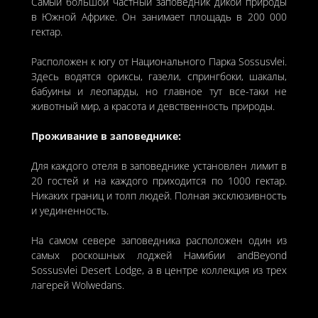
Самый большой частный заповедник дикой природы
в Южной Африке. Он занимает площадь в 200 000
гектар.
Расположен к югу от Национального Парка Sossusvlei.
Здесь водятся ориксы, газели, спрингбоки, шакалы,
бабуины и леопарды, но главное тут все-таки не
животный мир, а красота и девственность природы.
Проживание в заповеднике:
Для каждого отеля в заповеднике установлен лимит в
20 гостей и на каждого приходится по 1000 гектар.
Никаких границ и толп людей. Полная эксклюзивность
и уединенность.
На самом севере заповедника расположен один из
самых роскошных лоджей Намибии andBeyond
Sossusvlei Desert Lodge, а в центре коллекция из трех
лагерей Wolwedans.