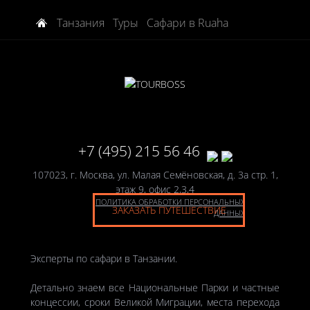
сафари по пересохшим руслам рек и невероятные
Танзания
Туры
Сафари в Ruaha
ночные сафари.
В стоимость включена скидка 15% на проживание в
данных сафари-лагерях.
+7 (495) 215 56 46
107023, г. Москва, ул. Малая Семёновская, д. 3а стр. 1,
этаж 9, офис 2,3,4
ПОЛИТИКА ОБРАБОТКИ ПЕРСОНАЛЬНЫХ
ЗАКАЗАТЬ ПУТЕШЕСТВИЕ
ДАННЫХ
Эксперты по сафари в Танзании.
Детально знаем все Национальные Парки и частные
концессии, сроки Великой Миграции, места перехода