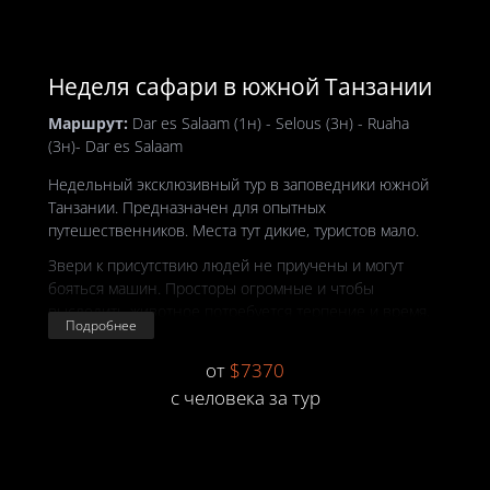
Неделя сафари в южной Танзании
Маршрут:
Dar es Salaam (1н) - Selous (3н) - Ruaha
(3н)- Dar es Salaam
Недельный эксклюзивный тур в заповедники южной
Танзании. Предназначен для опытных
путешественников. Места тут дикие, туристов мало.
Звери к присутствию людей не приучены и могут
бояться машин. Просторы огромные и чтобы
выследить животное потребуется терпение и время,
Подробнее
это не просторы Серенгети, где в саванне все видно
за километры, а звери на людей вообще не
от
$7370
реагируют. С другой стороны, именно здесь можно
c человека за тур
себя почувствовать настоящим первооткрывателем и
путешественником, а не обычным туристом.
Съезды с дорог, которых тут и нет, ночные сафари,
пешие же сафари в этих местах по праву считаются