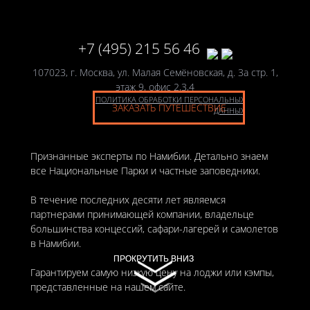
+7 (495) 215 56 46
107023, г. Москва, ул. Малая Семёновская, д. 3а стр. 1,
этаж 9, офис 2,3,4
ПОЛИТИКА ОБРАБОТКИ ПЕРСОНАЛЬНЫХ
ЗАКАЗАТЬ ПУТЕШЕСТВИЕ
ДАННЫХ
Признанные эксперты по Намибии. Детально знаем
все Национальные Парки и частные заповедники.
В течение последних десяти лет являемся
партнерами принимающей компании, владельце
большинства концессий, сафари-лагерей и самолетов
в Намибии.
ПРОКРУТИТЬ ВНИЗ
ПРОКРУТИТЬ ВНИЗ
Гарантируем самую низкую цену на лоджи или кэмпы,
представленные на нашем сайте.