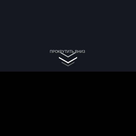
ПРОКРУТИТЬ ВНИЗ
, чаевые
аевые
й 100 сентаво. Обмен необходимо совершать в банках, пу