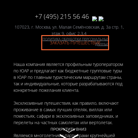
+7 (495) 215 56 46
107023, г. Москва, ул. Малая Семёновская, д. 3а стр. 1,
этаж 9, офис 2,3,4
ПОЛИТИКА ОБРАБОТКИ ПЕРСОНАЛЬНЫХ
ЗАКАЗАТЬ ПУТЕШЕСТВИЕ
ДАННЫХ
Наша компания является профильным туроператором
по ЮАР и предлагает как бюджетные групповые туры
в ЮАР по главным туристическим маршрутам страны,
так и индивидуальные, которые разрабатываются под
конкретные пожелания клиента.
Эксклюзивные путешествия, как правило, включают
проживание в самых лучших отелях, виллах или
поместьях, сафари в эксклюзивных заповедниках, и
перелеты на частных самолетах или вертолетах.
ПРОКРУТИТЬ ВНИЗ
ПРОКРУТИТЬ ВНИЗ
Являемся многолетними партнерами крупнейшей