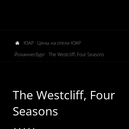
ЮАР
Цены на отели ЮАР
Йоханнесбург
The Westcliff, Four Seasons
The Westcliff, Four
Seasons