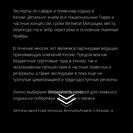
Эксперты по сафари и пляжному отдыху в
Кении. Детально знаем все Национальные Парки и
частные концессии, сроки Великой Миграции, места
перехода гну и зебр через реки и основные львиные
прайды.
В течение многих лет являемся партнерами ведущих
принимающих компаний Кении. Предлагаем как
бюджетные групповые туры в Кению, так и
эксклюзивные путешествия в частные поместья и
резерваты, а также экспедиции в пока еще не
тронутые цивилизацией и труднодоступные регионы.
Лично выбирали большинство отелей для пляжного
ПРОКРУТИТЬ ВНИЗ
ПРОКРУТИТЬ ВНИЗ
отдыха на побережье Индийского океана.
Авторы многочисленных фотоальбомов о Кении, а
также сценария к фильму “Кровь и молоко” о
племенных обычаях Масаев и Самбуру.