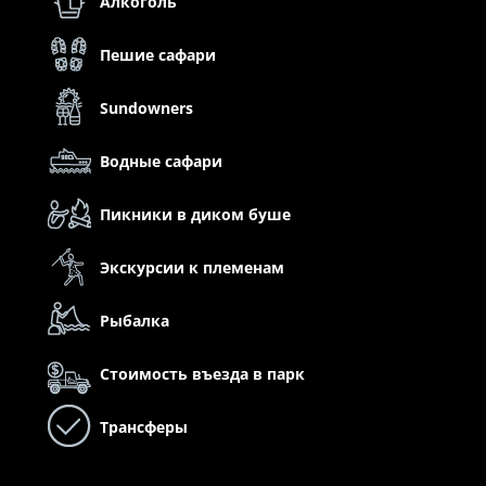
Алкоголь
Пешие сафари
Sundowners
Водные сафари
Пикники в диком буше
Экскурсии к племенам
Рыбалка
Стоимость въезда в парк
Трансферы