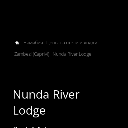
Намибия
Цены на отели и лоджи
Zambezi (Caprivi)
Nunda River Lodge
Nunda River
Lodge