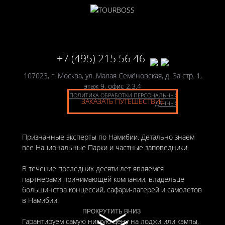
+7 (495) 215 56 46
107023, г. Москва, ул. Малая Семёновская, д. 3а стр. 1,
этаж 9, офис 2,3,4
ПОЛИТИКА ОБРАБОТКИ ПЕРСОНАЛЬНЫХ
ЗАКАЗАТЬ ПУТЕШЕСТВИЕ
ДАННЫХ
Признанные эксперты по Намибии. Детально знаем
все Национальные Парки и частные заповедники.
В течение последних десяти лет являемся
партнерами принимающей компании, владельце
большинства концессий, сафари-лагерей и самолетов
в Намибии.
ПРОКРУТИТЬ ВНИЗ
ПРОКРУТИТЬ ВНИЗ
Гарантируем самую низкую цену на лоджи или кэмпы,