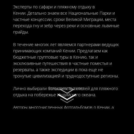
Эксперты по сафари и пляжному отдыху в
Кении. Детально знаем все Национальные Парки и
частные концессии, сроки Великой Миграции, места
перехода гну и зебр через реки и основные львиные
прайды.
В течение многих лет являемся партнерами ведущих
принимающих компаний Кении. Предлагаем как
бюджетные групповые туры в Кению, так и
эксклюзивные путешествия в частные поместья и
резерваты, а также экспедиции в пока еще не
тронутые цивилизацией и труднодоступные регионы.
Лично выбирали большинство отелей для пляжного
ПРОКРУТИТЬ ВНИЗ
отдыха на побережье Индийского океана.
Авторы многочисленных фотоальбомов о Кении, а
также сценария к фильму “Кровь и молоко” о
племенных обычаях Масаев и Самбуру.
© 2011-2026 «TOURBOSS»