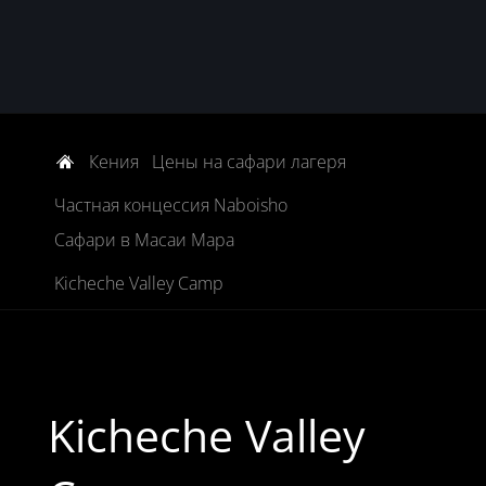
Кения
Цены на сафари лагеря
Частная концессия Naboisho
Сафари в Масаи Мара
Kicheche Valley Camp
Kicheche Valley