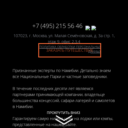
+7 (495) 215 56 46
107023, г. Москва, ул. Малая Семёновская, д. 3а стр. 1,
этаж 9, офис 2,3,4
ПОЛИТИКА ОБРАБОТКИ ПЕРСОНАЛЬНЫХ
ЗАКАЗАТЬ ПУТЕШЕСТВИЕ
ДАННЫХ
Признанные эксперты по Намибии. Детально знаем
все Национальные Парки и частные заповедники.
В течение последних десяти лет являемся
партнерами принимающей компании, владельце
большинства концессий, сафари-лагерей и самолетов
в Намибии.
ПРОКРУТИТЬ ВНИЗ
ПРОКРУТИТЬ ВНИЗ
Гарантируем самую низкую цену на лоджи или кэмпы,
представленные на нашем сайте.