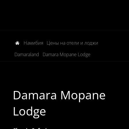
Намибия
Цены на отели и лоджи
Damaraland
Damara Mopane Lodge
Damara Mopane
Lodge