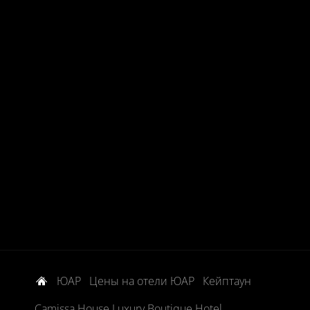
ЮАР
Цены на отели ЮАР
Кейптаун
Camissa House Luxury Boutique Hotel