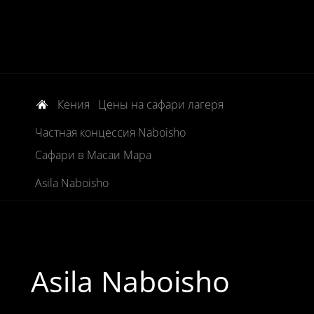
Кения
Цены на сафари лагеря
Частная концессия Naboisho
Сафари в Масаи Мара
Asila Naboisho
Asila Naboisho